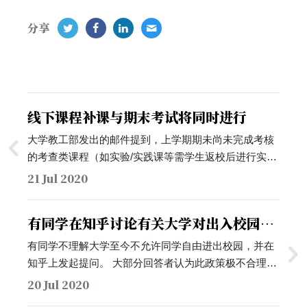
分享
线下课程补课与期末考试将同时进行
大学教工部发出的邮件提到，上学期期未尚未完成考核
的考查类课程（如实验/实践课等需学生返校后进行实地
操作的课程），需要由任课教师在8月18日-9月6日期间
21 Jul 2020
组织非毕业班学生完成 补课和期未考核。邮件还提到，
教师需要注意注意同学们的补课和考核时间不要和选课
有同学在知乎讨论有关大学对出入校园的
学生的考试时间冲突。…
限制
有同学不理解大学至今不允许同学自由进出校园，并在
知乎上发起提问。 大部分回答者认为此政策极不合理。
有回答者认为，大学允许教工及家人无需呈批即可出
20 Jul 2020
校，但不允许本科生，研究生与博士生出校的政策没有