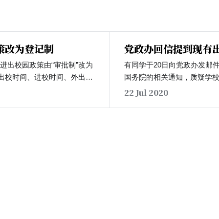
策改为登记制
党政办回信提到现有
进出校园政策由“审批制”改为
有同学于20日向党政办发邮
将出校时间、进校时间、外出行
国务院的相关通知，质疑学
导员登记后，可直接出入校
险地区人员在持健康码绿码
22 Jul 2020
自由流动的情况下，仍然限