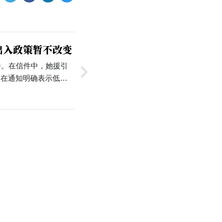
出入政策暂不改变
件。在信件中，她援引
校在通知明确表示低风
，做好个人防护后方可
制同学们进出校园。…