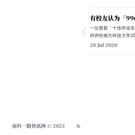
有校友认为「9
我们落后但是有
一位曾获「十佳毕业
何评价南方科技大学2
问题。他在回答中表
28 Jul 2020
的申请与就业数据逐
半部分写上自己的一些
「国人落后但拥有不甘
发展方式，我们应该
南科一路快讯网 © 2023