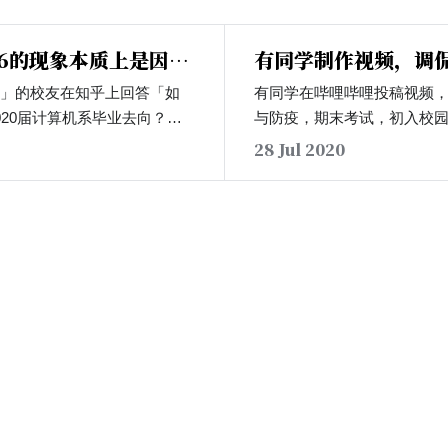
96的现象本质上是因为
有同学制作视频，调
一颗不甘落后的心」
的相关政策
生」的校友在知乎上回答「如
有同学在哔哩哔哩投稿视频
020届计算机系毕业去向？」
与防疫，期末考试，初入校
示，计算机科学与工程系近年
策。视频使用《帝国的毁灭
28 Jul 2020
年向好。他同时也在回答的后
上与相关事件有关的字幕。
想法，并认为996的本质是
妮可同学「元首」自一月以
落后的心；996是我们过去的
准备期末考试，…
正视它而不是污名化它。…