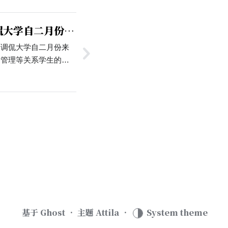
侃大学自二月份来
，调侃大学自二月份来
园管理等关系学生的政
》中的经典片段，并配
视频讲述了一位河北省
来居家线上学习，返校
基于
Ghost
• 主题
Attila
•
System theme