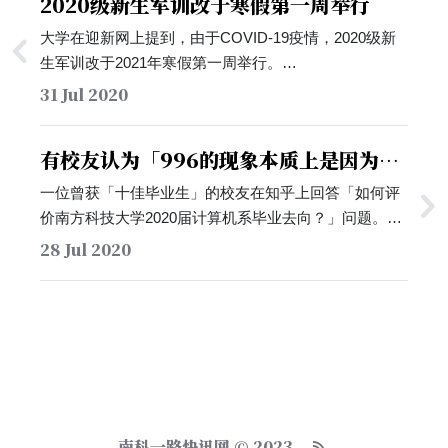
2020级新生军训改于寒假第一周举行
大学在迎新网上提到，由于COVID-19疫情，2020级新
生军训改于2021年寒假第一周举行。…
31 Jul 2020
有校友认为「996的现象本质上是因为我
们落后但是有一颗不甘落后的心」
一位曾获「十佳毕业生」的校友在知乎上回答「如何评
价南方科技大学2020届计算机系毕业去向？」问题。他
在回答中表示，计算机科学与工程系近年的申请与就业
28 Jul 2020
数据逐年向好。他同时也在回答的后半部分写上自己的
一些想法，并认为996的本质是「国人落后但拥有不甘
落后的心；996是我们过去的发展方式，我们应该正视
它而不是污名化它。…
南科一路快讯网 © 2023