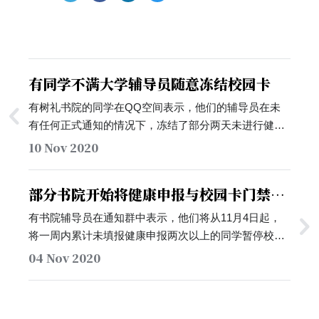
有同学不满大学辅导员随意冻结校园卡
有树礼书院的同学在QQ空间表示，他们的辅导员在未
有任何正式通知的情况下，冻结了部分两天未进行健康
申报同学的校园卡。他认为，大学或是树礼书院均未有
10 Nov 2020
通过邮件正式告知每位同学连续两天不填写健康申报的
会被冻结校卡这一规定，辅导员在未通知到每位同学之
部分书院开始将健康申报与校园卡门禁挂
前，即开始执行冻结校园卡的规定的做法并不合适。…
钩
有书院辅导员在通知群中表示，他们将从11月4日起，
将一周内累计未填报健康申报两次以上的同学暂停校园
卡门禁权限，但不会暂停校园卡的消费权限。校园卡被
04 Nov 2020
暂停的同学则需要向辅导员说明情况，并填写《开通校
园卡门禁权限申请书》后，才可于每周五统一开通。…