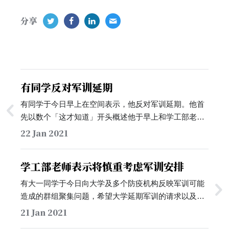
分享
有同学反对军训延期
有同学于今日早上在空间表示，他反对军训延期。他首
先以数个「这才知道」开头概述他于早上和学工部老师
交流的结果：学工部老师并不知晓昨日同学于空间中发
22 Jan 2021
出的「不要集结」呼吁；大学若是并非以不可抗力因素
中止军训，需要付出数十万的违约金；军训地点是保密
学工部老师表示将慎重考虑军训安排
单位，不能使用手机是保密需要。…
有大一同学于今日向大学及多个防疫机构反映军训可能
造成的群组聚集问题，希望大学延期军训的请求以及大
学校内新增两例COVID-19同乘密接者的形势。有同学
21 Jan 2021
于今日下午收到了大学学工部周南老师的反馈，他表