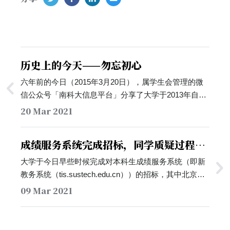
历史上的今天——勿忘初心
六年前的今日（2015年3月20日），属学生会管理的微
信公众号「南科大信息平台」分享了大学于2013年自主
招生时为同学发放的书签。书签的正面主要为大学校园
20 Mar 2021
的风景照，而背面则为朱清时时期，在本科生间广为流
传的金句。时任公众号小编还在推送中表示，「当时看
成绩服务系统完成招标，同学质疑过程
到这些书签，尤其是书签上的文字真是泪奔啊，感觉心
「串标」
里某些东西在耸动，…
大学于今日早些时候完成对本科生成绩服务系统（即新
教务系统（tis.sustech.edu.cn））的招标，其中北京赢
科天地电子有限公司以98.1万元的价格中标。但有同学
09 Mar 2021
指出，尽管相关招标于2月25日才被公布于大学招标网
站，但中标的供应商「赢科天地」的支持人员早已于
2020年12月起就开始于群组聊天中，帮助同学处理新教