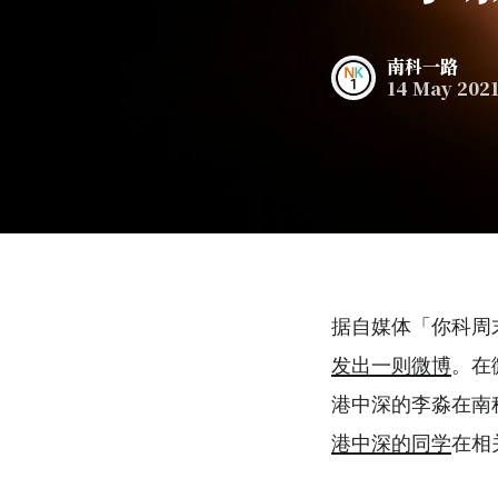
南科一路
14 May 202
据自媒体「你科周
发出一则微博
。在
港中深的李淼在南
港中深的同学
在相