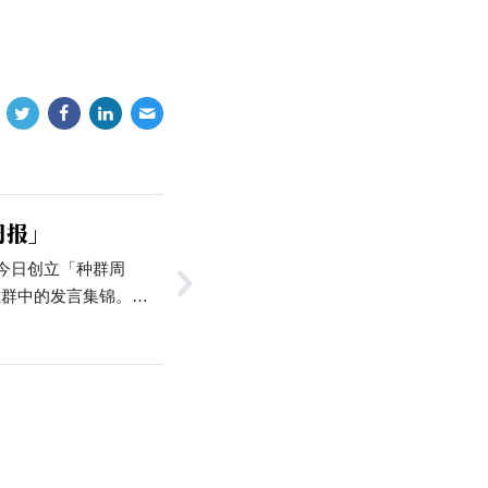
周报」
今日创立「种群周
在群中的发言集锦。在
报编辑提到了印度疫
名单的传言，和校猫
后，种群编辑提到：
群里，种群只有塑造形
传播发展，屹立于代代
望通过周报的方式，对
记述。…