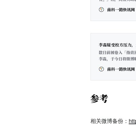
不实，且对港中深具
南科一路快讯网
到教授再到学生，都
万粉丝的公众人物，
李淼疑受校方压力，
数日前被卷入「指责
李淼，于今日将微博
[https://m.wei
南科一路快讯网
「在南科大」的后缀
是我党在某些地方已经不存
参考
相关微博备份：
ht