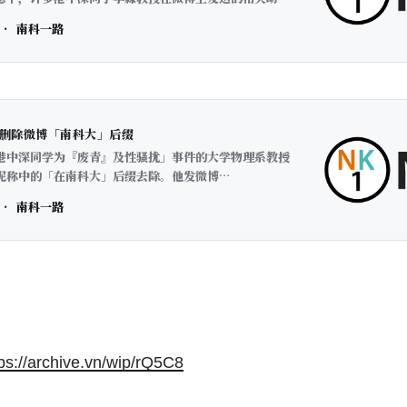
有政治性，煽动性，引导性。他们还表示，港中深从校长
南科一路
支持一国两制，坚决拥护一个中国；李淼教授作为拥有百
公开发表没证据的抨击私怨恐怕并不合适。
删除微博「南科大」后缀
港中深同学为『废青』及性骚扰」事件的大学物理系教授
昵称中的「在南科大」后缀去除。他发微博
bo.cn/detail/4590522147276666]称，他是应要求去除
南科一路
的。他还于微博上抱怨，「我想知道这是哪里来的意见？
在了吗？」 微博存档https://archive.vn/seG91
tps://archive.vn/wip/rQ5C8