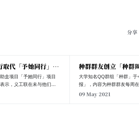
分享
行取代「予她同行」卫
种群群友创立「种群
互助盒项目「予她同行」项目
大学知名QQ群组「种群」于
中表示，义工联在未与他们达
报」，内容为种群群友每周
然开始在校内运营类似的卫生
本周的「种群周报」中，周
09 May 2021
文章中附带了数张于义工联不
情，南科大进入「双一流」
截图中可见在义工联卫生巾互
「麻酱」的照片。在周报最
予她同行」小组曾询问未知会
「种群群友不可能永远留在
否妥当，得到的答复则是
象传播自身才能一定程度上
与义工联的项目继续合作，具
学生中不倒。」，因此他希
面谈」。义工联的同学还表示
种群的群友的真知灼见予以