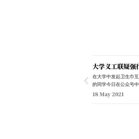
大学义工联疑强
生巾互助盒项目
在大学中发起卫生巾
的同学今日在公众号
成一致的情况下，突
18 May 2021
巾互助盒项目。他于
同同学的聊天截图，
助盒项目上线后，「
他们即上线的行为是
「『予她同行』可以
体问题可以与他线下