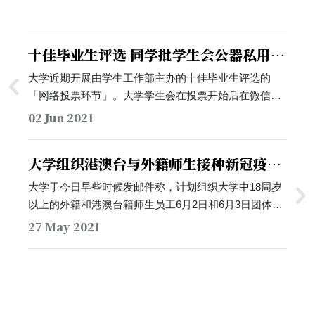
十佳毕业生评选 同学批学生会公器私用拉
票
大学近期开展由学生工作部主办的十佳毕业生评选的
「网络投票环节」。大学学生会在投票开始后在微信公
众号发布推送，以《十佳正当时，苏苏来助力》为题，
02 Jun 2021
为候选人中曾任职于学生会的七位同学拉票。…
大学组织港澳台与外籍师生接种新冠疫
苗，自费接种定价100元
大学于今日早些时候发邮件称，计划组织大学中18周岁
以上的外籍和港澳台籍师生员工6月2日和6月3日团体，
预约香港大学深圳医院接种国产新冠疫苗。根据邮件，
27 May 2021
为港澳台与外籍师生提供的疫苗供应商为「北京生物」
与「北京科兴」，与大学前四次集中接种中提供的疫苗
品牌一致。翻查邮件结尾提供的问卷，其中提到若接种
者本人拥有有广东省社会保障医疗保险卡，即可免费接
种。针对无医保的接种者，接种价格为100元/针。…