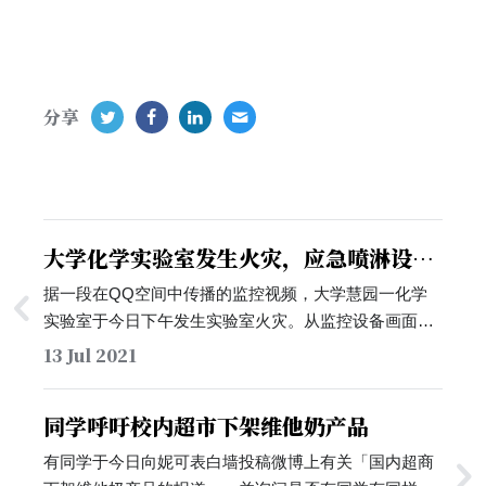
分享
大学化学实验室发生火灾，应急喷淋设施
竟无法使用
据一段在QQ空间中传播的监控视频，大学慧园一化学
实验室于今日下午发生实验室火灾。从监控设备画面看
出，约15:17:08时，一位同学从实验室内夺路而出，身
13 Jul 2021
上和头发部分均燃起火焰，身上的衣物也被烧破。有同
学随后协助他并尝试启用楼道中的应急喷淋设施
同学呼吁校内超市下架维他奶产品
（15:17:21），不过喷淋设施并未出水。随后实验室内
涌出大量烟雾，受伤的同学也向走廊另一侧走避，并消
有同学于今日向妮可表白墙投稿微博上有关「国内超商
失在画面中。20秒后（15:17:39），另一名手提灭火器