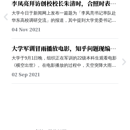
李凤亮拜访创校校长朱清时，合照时表情
微妙
大学今日于新闻网上发布一篇题为「李凤亮书记率队赴
华东高校调研交流」的报道，其中提到大学党委书记李
凤亮在调研途中，拜访了大学的创校校长朱清时。不过
04 Nov 2021
在合影时，只有李凤亮笑容满面，而朱清时则显得面无
表情。有同学认为，朱校长可能对近年来南科大的部分
大学军训冒雨播放电影，知乎问题现编辑
措施有所保留，并表示，「希望朱校长只是单纯不笑
战
吧」…
大学于9月1日晚，组织正在军训的22级本科生观看电影
《横空出世》。在电影播放的过程中，天空突降大雨，
但大学仍安排同学穿戴雨衣观看电影。在当天晚间，在
02 Sep 2021
知乎上，有同学提出题为「如何看待南方科技大学在21
级军训中某晚让一千多名学生冒雨观看电影近半小时不
解散？」的问题，并附上数张图片。但问题随后在9月2
日中午被一位名为绕安垂杨的用户编辑，变成了具赞扬
大学语意的「如何看待大学军训中院士校长陪同学生一
起冒雨观看爱国电影？」。在2日晚些时候，绕安垂杨的
编辑再次被回滚，标题也变回了「如何看待南方科技大