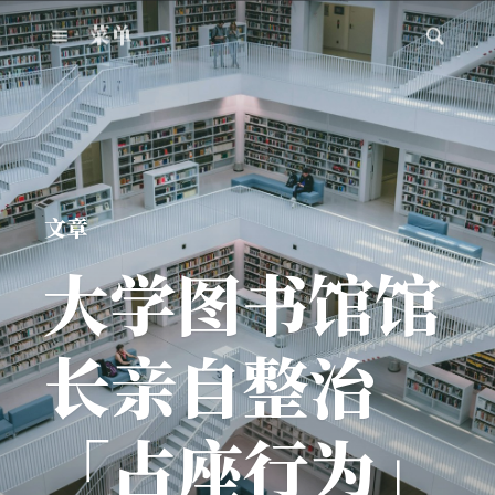
菜单
文章
大学图书馆馆
长亲自整治
「占座行为」