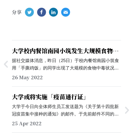
分享
大学校内餐馆南园小筑发生大规模食物中
毒
据社交媒体消息，昨日（25日）于校内餐馆南园小筑食
用「手撕鸡饭」的同学出现了大规模的食物中毒状况。
大学附近的深大总医院一度有超过50人留观于急诊，更
26 May 2022
有同学因此住院，并被标注为需要进食流食和「一级护
理」。有前往急诊的同学表示，自己的检验报告中出现
大学或将实施「疫苗通行证」
了诺如病毒核酸阳性，…
大学于今日向全体师生员工发送题为《关于第十四批新
冠疫苗集中接种的通知》的邮件。于先前邮件不同的
是，在本次邮件的开头，大学强调疫苗接种是「在为
25 Apr 2022
『免疫长城』添砖加瓦，为实现『动态清零』贡献自己