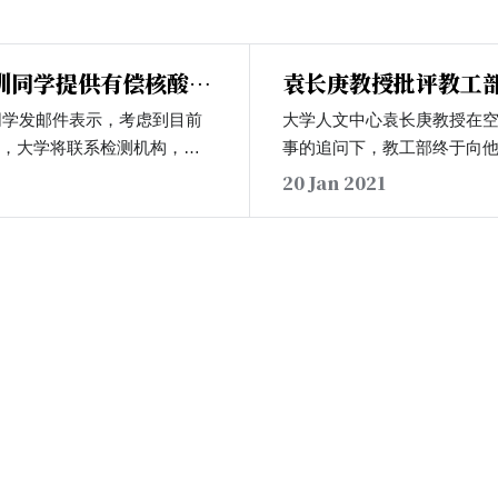
训同学提供有偿核酸检
袁长庚教授批评教工
师考查政策
级同学发邮件表示，考虑到目前
大学人文中心袁长庚教授在
策，大学将联系检测机构，于
事的追问下，教工部终于向
天为同学提供有偿的核酸检测
资料的课程和需要提供资料
20 Jan 2021
准为75元/人。同时，同学也
亡』课程需要重新填写考查
间使用手机以与家人联系和查
读』需要更详细的考查材料
直拖到今日才回复他需要提
的截止日期为次日（21日）
排了教学和其他的事物。…