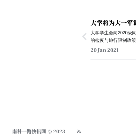
大学将为大一军
测服务
大学学生会向2020
的检疫与旅行限制政
军训最后三天中的一
20 Jan 2021
服务。核酸检测收费标
可以于军训的特定时
阅疫情动态。…
南科一路快讯网 © 2023