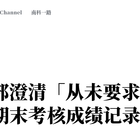
 Channel
南科一路
部澄清「从未要
期末考核成绩记