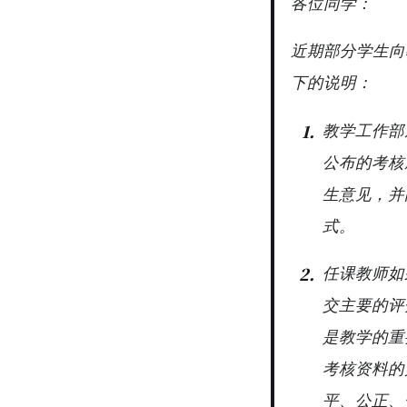
各位同学：
近期部分学生向
下的说明：
教学工作部
公布的考核
生意见，并
式。
任课教师如
交主要的评
是教学的重
考核资料的
平、公正、