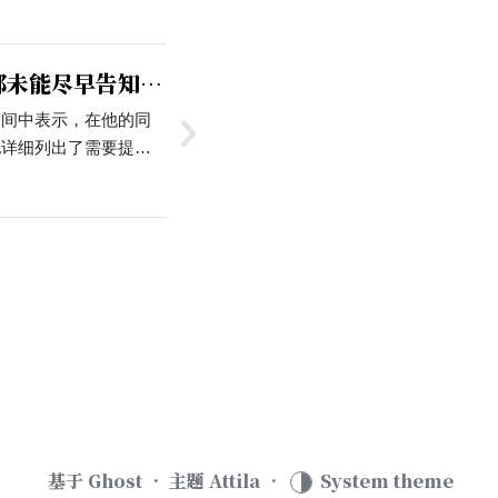
部未能尽早告知老
空间中表示，在他的同
他详细列出了需要提供
的原因：「『理解死
材料，『社会学名著选
」。他批评，教工部一
交的内容，却要求提交
，而他本人今日已经安
基于
Ghost
• 主题
Attila
•
System theme