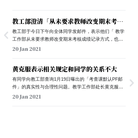
教工部澄清「从未要求教师改变期末考核
成绩记录方式」
教工部于今日下午向全体同学发邮件，表示他们「 教学
工作部从未要求教师改变期末考核成绩记录方式，也不
建议教师临时改变学期初公布的考核成绩记录方式」。
20 Jan 2021
它强调，之所以发送先前于同学间传播的邮件，主要还
是为了「请求教师提供详细的评分资料，以备对考试成
黄克服表示相关规定和同学的关系不大
绩有异议的同学事后查证，确保课程考核的公平、公
正、合理和严肃性。」…
有同学向教工部查询1月19日曝出的「考查课默认PF邮
件」的真实性与合理性问题。教学工作部处长黄克服老
师于今日进行回复他的查询。他表示，昨日被广传的邮
20 Jan 2021
件截图只是为了向老师强调「以考查为期末考试形式的
课程需要按照学校规定提交评分材料」，他们「并没有
改变原来的（成绩录入）办法，这件事跟同学的关系也
不太大」。黄克服还表示，他们会在今日（1月20日）
尽快把相关管理规则和同学解释清楚。…