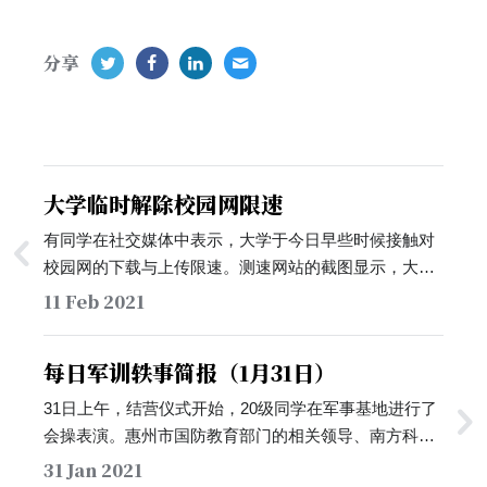
分享
大学临时解除校园网限速
有同学在社交媒体中表示，大学于今日早些时候接触对
校园网的下载与上传限速。测速网站的截图显示，大学
互联网的下载和上传速度高达900Mbps和700Mbps。尚
11 Feb 2021
不清楚此次限速解除是为大学信息中心为同学送上的新
年礼物，亦或是大学信息中心在限速配置上出现了错
每日军训轶事简报（1月31日）
误。…
31日上午，结营仪式开始，20级同学在军事基地进行了
会操表演。惠州市国防教育部门的相关领导、南方科技
大学教工部部长黄克服、学工部部长薛铮以及部分书院
31 Jan 2021