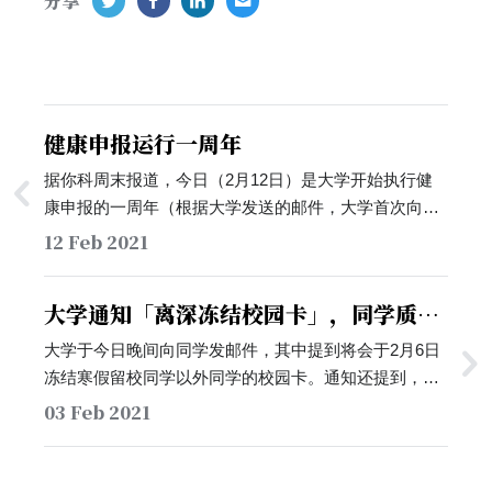
分享
健康申报运行一周年
据你科周末报道，今日（2月12日）是大学开始执行健
康申报的一周年（根据大学发送的邮件，大学首次向师
生员工推行健康申报的日期为2020年2月6日）。大学的
12 Feb 2021
初代健康申报系统包括了询问同学当日所处的地区，是
否有COVID-19症状等问题。随着时间的推移与中国大
大学通知「离深冻结校园卡」，同学质疑
陆疫情状态的变化，健康申报在不同时期也询问了「当
相关政策「层层加码」
日是否离校」，「当日是否处在中高风险地区」，「是
大学于今日晚间向同学发邮件，其中提到将会于2月6日
否计划返回家乡」等问题。…
冻结寒假留校同学以外同学的校园卡。通知还提到，离
深前往低风险地区的同学如需开通校园卡权限，需要在
03 Feb 2021
返深后提供14天内行程码和抵深后7天内在深开具的有
效核酸检测报告；而有14天内中高风险地区旅居史的同
学应进行14天居家健康观察，期间还需进行三次核酸检