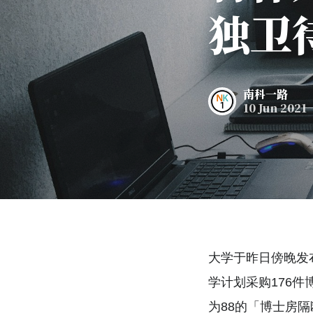
独卫
南科一路
10 Jun 2021
大学于昨日傍晚发
学计划采购176
为88的「博士房