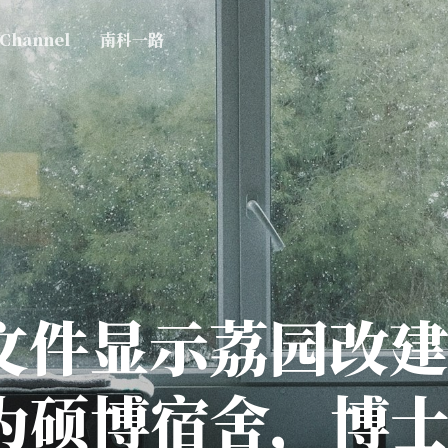
 Channel
南科一路
文件显示荔园改
为硕博宿舍，博