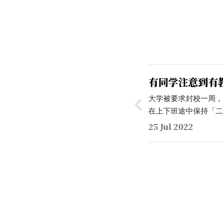
有同学注意到有
线」外出聚餐
大学被要求封校一周
在上下班途中保持「
要娱乐活动。但有同学
25 Jul 2022
于今日注意到理应在
的校友会耿姓教职工
聚餐。他随后向校防
到李凤亮「已请防控
情况，如属实，如予
为，尽管封校一周及
途中保持「二点一线
已经实施，教职工更