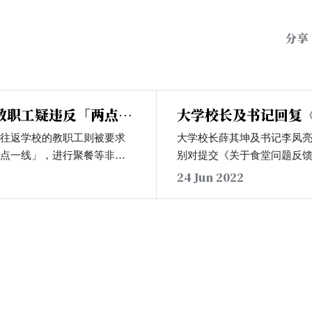
分享
教职工疑违反「两点一
大学校长及书记回复
学生代表被要求删除
，往返学校的教职工则被要求
大学校长薛其坤及书记李凤
二点一线」，进行聚餐等非必
别对提交《关于食堂问题反
于今日在QQ群组中表示，他
学生代表回信。…
24 Jun 2022
上下班途中保持「二点一线」
于宝能城的「肥涛茶餐厅」中
控办和李凤亮书记举报，并收
办主任陈思奇秘书长牵头了解
以处理。」的回复。有同学认
要求教职工则被要求在上下班
」并非合理措施，但既然措施
不应带头违规。…