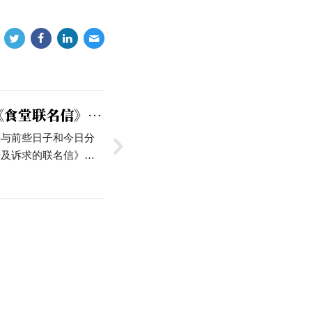
《食堂联名信》，
回复邮件截图
亮与前些日子和今日分
馈及诉求的联名信》的