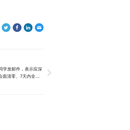
向同学发邮件，表示应深
会面清零、7天内全面
日起实行7日的「校园全
学如需进出校园需要通
批，…