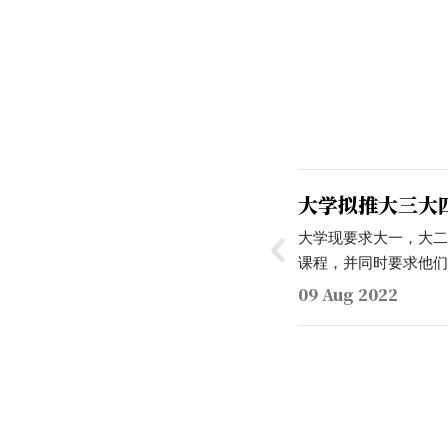
大学拟推大三大
程」，遭同学反
大学现要求大一，大
课程，并同时要求他们完
生）/80km（女生
09 Aug 2022
同学并不作此要求。但
同学发送题为《关于20
育课外锻炼课程（体育
邮件，其中提到自202
须修读「体育V」课程
次，168km（男生）/