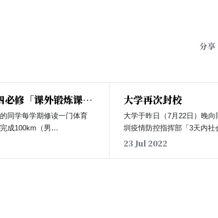
分享
四必修「课外锻炼课
大学再次封校
对
二的同学每学期修读一门体育
大学于昨日（7月22日）晚
成100km（男
圳疫情防控指挥部「3天内社
）的课外跑步，但对大三，大四的
控制」的要求，大学将自23
23 Jul 2022
大学体育中心于今日向20级
封闭管理」。在此期间，同
22年秋季学期本科2020级体
过学生工作部、研究生院审
V） 相关教学安排的通知》
2年9月起，大三大四的同学也
，课程内容为在课外跑步30
120km（女生），且需要使用