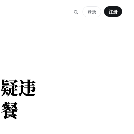
注册
登录
工疑违
聚餐