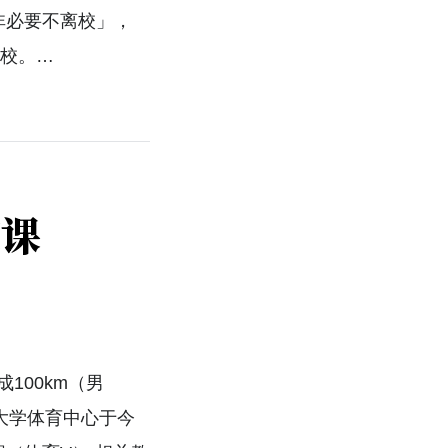
非必要不离校」，
封校。…
炼课
100km（男
大学体育中心于今