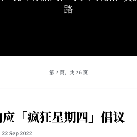
路
第 2 页，共 26 页
响应「疯狂星期四」倡议
于
22 Sep 2022